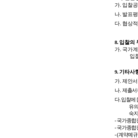
가
.
입찰공
나
.
발표평
다
.
협상적
8.
입찰의 
가
.
국가계
입
9.
기타사
가
.
제안서
나
.
제출서류
다
.
입찰에 
유
숙지
-
국가종합
-
국가종합
- (
계약예규