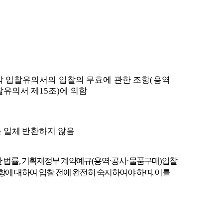
각 입찰
유의서의 입찰의 무효에 관한 조항
(
용역
찰유의서 제
15
조
)
에 의함
는 일체
반환하지 않음
한 법률
,
기획재정부 계약예규
(
용역
·
공사
·
물품구매
)
입찰
항에 대하여 입찰 전에 완전히 숙지하여야 하며
,
이를