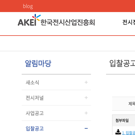
입찰공고
blog
전시
입찰공
알림마당
새소식
전시저널
제
사업공고
첨부파일
입찰공고
1. 입