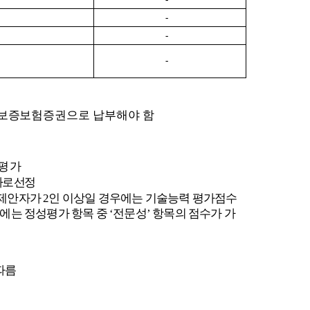
-
-
-
행보증
보험
증권으로 납부해야 함
 평가
로 선정
 제안자가
2
인 이상일 경우에는 기술능력 평가점수
에는 정성평가 항목 중
‘
전문성
’
항목의 점수가 가
따름