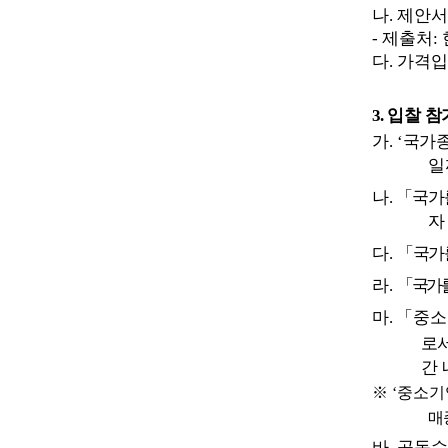
나
.
제안서
-
제출처
:
다
.
가격입
3.
입찰 참
가
.
‘
국가
일
나
.
「
국가
자
다
.
「
국가
라
.
「
국가를
마
.
「
중소
로
간 
※
‘
중소기
매
바
.
공동수