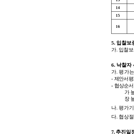
14
15
16
5.
입찰보증
가
.
입찰보
6.
낙찰자 
가
.
평가는
-
제안서 
-
협상순서
가 
장 
나
.
평가
다
.
협상
7.
추진일