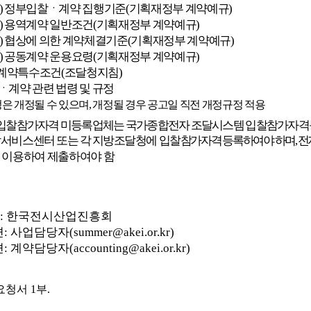
)
정부입찰ㆍ계약 집행기준
(
기획재정부 계약예규
)
)
용역계약 일반조건
(
기획재정부 계약예규
)
)
협상에 의한 계약체결기준
(
기획재정부 계약예규
)
)
공동계약 운용요령
(
기획재정부 계약예규
)
계약특수조건
(
조달청지침
)
ㆍ계약 관련 법령 및 규정
은 개정될 수 있으며
,
개정될 경우 공고일 직전 개정규정 적용
입찰참가자격 미등록업체는 국가종합전자 조달시스템 입찰참가자
서비스센터 또는 각 지방조달청에 입찰
참가자격 등록하여야 하며
,
전
이용하여 제출하여야 함
:
한국전시산업진흥회
련
:
사업담당자
(summer@akei.or.kr)
련
:
계약담당자
(accounting@akei.or.kr)
요청서
1
부
.