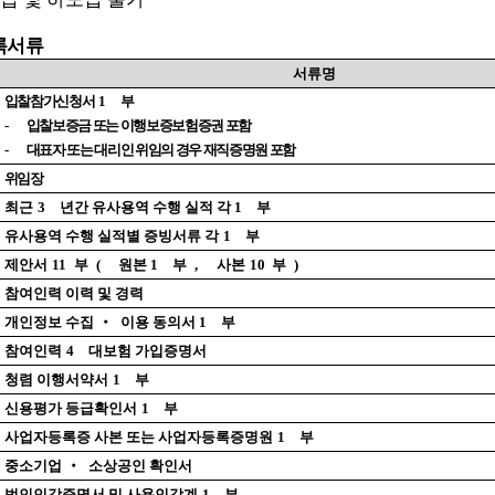
록서류
서 류 명
입찰참가신청서
1
부
-
입찰보증금 또는 이행보증보험증권 포함
-
대표자 또는 대리인 위임의 경우 재직증명원 포함
위임장
최근
3
년간 유사용역 수행 실적 각
1
부
유사용역 수행 실적별 증빙서류 각
1
부
제안서
11
부
(
원본
1
부
,
사본
10
부
)
참여인력 이력 및 경력
개인정보 수집
‧
이용 동의서
1
부
참여인력
4
대보험 가입증명서
청렴 이행서약서
1
부
신용평가 등급확인서
1
부
사업자등록증 사본 또는 사업자등록증명원
1
부
중소기업
‧
소상공인 확인서
법인인감증명서 및 사용인감계
1
부