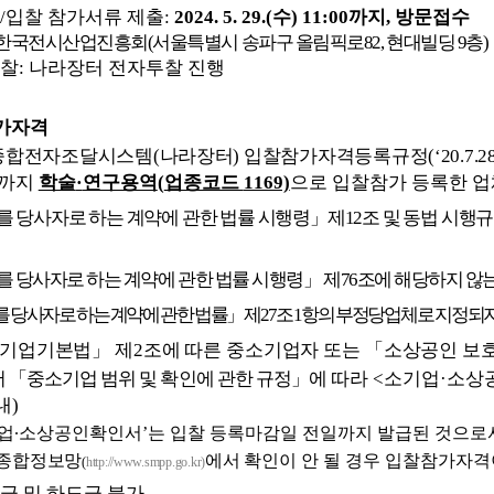
/
입찰 참가서류 제출
:
2024. 5. 29.(
수
) 11:00
까지
,
방문접수
한국전시산업진흥회
(
서울특별시 송파구 올림픽로
82,
현대빌딩
9
층
)
찰
:
나라장터 전자투찰 진행
가자격
종합전자조달시스템
(
나라장터
)
입찰참가자격등록규정
(‘20.7.28
까지
학술
·
연구용역
(
업종코드
1169)
으로 입찰참가 등록한 업
를 당사자로 하는 계약에 관한 법률 시행령
」
제
12
조 및 동법 시행규
를 당사자로 하는 계약에 관한 법률 시행령
」
제
76
조에 해당하지 않는
 당사자로 하는 계약에 관한 법률
」
제
27
조
1
항의 부정당업체로 지정되지
기업기본법
」
제
2
조에 따른 중소기업자 또는
「
소상공인 보호
서
「
중소기업 범위 및 확인에 관한 규정
」
에
따라
<
소기업
·
소상
내
)
업
∙
소상공인확인서
’
는 입찰 등록마감일 전일까지 발급된 것으로
종합정보망
에서
확인이 안 될 경우 입찰참가자격
(
http://www.smpp.go.kr)
급 및 하도급 불가