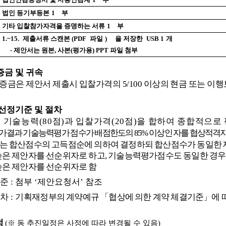
법인 등기부등본
1
부
기타 입찰참가자격을 증명하는 서류
1
부
1.~15.
제출서류 스캔본
(PDF
파일
)
을 저장한
USB 1
개
- 제안서는 원본, 사본(평가용) PPT 파일 첨부
금 및 귀속
증금은 제안서 제출시 입찰가격의
5/100
이상의 현금 또는 이
선정기준 및 절차
 기술능력
(80
점
)
과 입찰가격
(20
점
)
을 합하여 종합적으로
평가결과 기술능력평가 점수가 배점한도의
85%
이상인 자를 협상
적격자
는 합산점수의 고득점순에 의하여 결정하되 합산점수가 동일한
높은 제안자를 선순위자로 하고
,
기술능력평가점수도 동일한 경우
높은 제안자를 선순위자로 함
기준
:
첨부
‘
제안요청서
’
참조
절차
:
기
획재정부의 계약예규
「
협상에 의한 계약 체결기준
」
에 
정
(
※
동 추진일정은 사정에 따라 변경될 수 있음
)