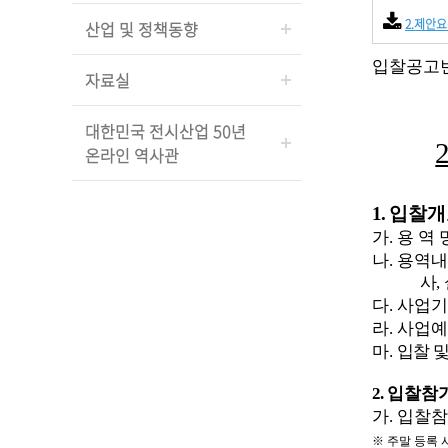
2.제안
산업 및 정책동향
입찰공고
자료실
대한민국 전시산업 50년
온라인 역사관
1.
입찰개
가
.
용 역 
나
.
용역내
사
,
다
.
사업기
라
.
사업예
마
.
입찰 
2.
입찰참가
가
.
입찰참
※
주말 등록 