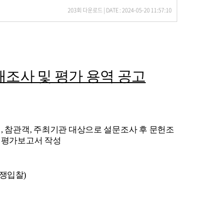
203회 다운로드 | DATE : 2024-05-20 11:57:10
조사 및 평가 용역 공고
체
,
참관객
,
주최기관 대상으로 설문조사 후 문헌조
,
평가보고서 작성
경쟁입찰
)