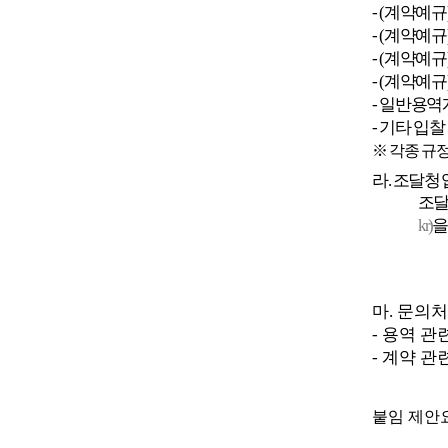
- (
계약예규
- (
계약예규
- (
계약예규
- (
계약예규
-
일반용역
-
기타 입찰
※
각종 규정
라
.
조달청 
조달
kr)
을
마
.
문의처
-
용역 관
-
계약 관
붙임 제안