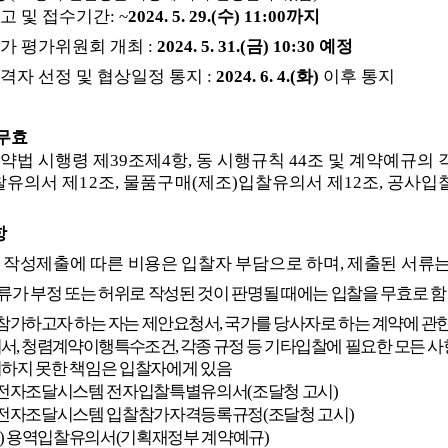
고 및 접수기간
: ~
2024. 5. 29.(
수
) 11:00
까지
가 평가위원회 개최
:
2024. 5. 31.(
금
) 10:30
예정
격자 선정 및 협상일정 통지
:
2024. 6. 4.(
화
)
이후 통지
무효
약법 시행령 제
39
조제
4
항
,
동 시행규칙
44
조 및 계약예규의 
찰유의서 제
12
조
,
물품구매
(
제조
)
입찰유의서 제
12
조
,
공사입
항
 작성제출에 따른 비용은 입찰자 부담으로 하며
,
제출된 서류
가 부정 또는 허위로 작성된 것이 판명될 때에는 입찰을 무효로 함
참가하고자 하는 자는 제안요청서
,
국가를 당사자로 하는 계약에 관
의서
,
청렴계약이행특수조건
,
각종
규정
등 기타입찰에 필요한 모든 사
하지 못한 책임은 입찰자에게 있음
전자조달시스템 전자입찰특별유의서
(
조달청 고시
)
전자조달시스템 입찰참가자격등록규정
(
조달청 고시
)
)
용역입찰유의서
(
기획재정부 계약예규
)