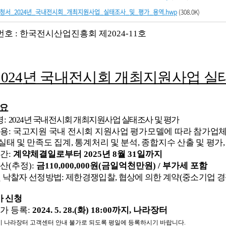
요청서_2024년_국내전시회_개최지원사업_실태조사_및_평가_용역.hwp
(308.0K)
번호
:
한국전시산업진흥회 제
2024-11
호
2024
년 국내전시회 개최지원사업 실태
요
명
:
2024
년 국내전시회 개최지원사업 실태조사 및 평가
용
:
국고지원 국내 전시회 지원사업 평가모델에 따라 참가업
실태 및 만족도 집계
,
통계처리 및 분석
,
종합지수 산출 및 평가
간
:
계약체결일로부터
2025
년
8
월
31
일까지
산
(
추정
):
금
110,000,000
원
(
금일억천만원
) /
부가세 포함
및 낙찰자 선정방법
:
제한경쟁입찰
,
협상에 의한 계약
(
중소기업 
 신청
가 등록
:
2024. 5. 28.(
화
) 18:00
까지
,
나라장터
시 나라장터 고객센터 안내 불가로 되도록 평일에 등록하시기 바랍니다
.