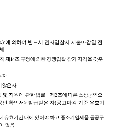
.)’
에 의하여
반드시 전자입찰서 제출마감일 전
체
칙 제
14
조
규정에 의한 경쟁입찰 참가 자격을 갖춘
 자
 않은 자
 및 지원에
관한
법률
」
제
2
조에 따른 소상공인으
공인 확인서
>
발급받은 자
(
공고마감 기준 유효기
서 유효
기간 내에 있어야 하고 중소기업제품 공공구
이 없음