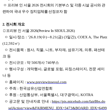
ㅇ 프리뷰 인 서울 2026 전시회의 기본부스 및 각종 시설 공사와 관
련하여 국내 우수 장치업체를 선정코자 함
2. 전시회 개요
□ 프리뷰 인 서울 2026(Preview In SEOUL 2026)
ㅇ
일시
/
장소
:
’
26.8.19(
수
)
∼
8.21(
금
) (3
일간
), COEX A, The Platz
(12,592
㎡
)
ㅇ 전시품목
:
원사
,
직물
,
니트
,
부자재
,
섬유기계
,
의류
,
패션테
크 등
ㅇ 전시규모
:
약
500
개사
740
부스
ㅇ 행사구성
:
개막행사
,
글로벌 포럼
,
피칭스테이지
,
전문 세미
나
등
ㅇ 홈페이지
:
www.previewinseoul.com
ㅇ 주최
:
한국섬유산업연합회
ㅇ 후원
:
산업통상부
,
서울특별시
,
대구광역시
, KOTRA
ㅇ 공고문 및 안내자료 안내
:
https://pis.micehub.com/fairBbs.do
selAction=view&FAIRMENU_IDX=3473&BOARD_IDX=6499