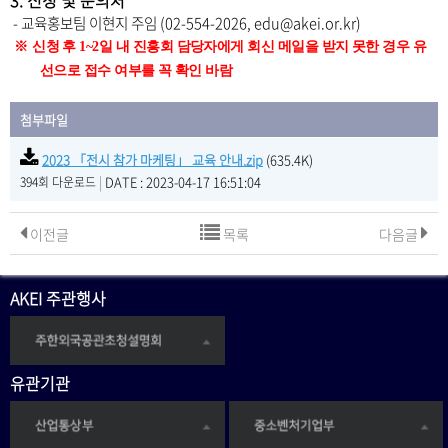
3. 신청 및 문의처
- 교육홍보팀 이현지 주임 (02-554-2026, edu@akei.or.kr)
※
신청
후
1~2
일 내 진흥회 담당자에게 회신 메일을 받지 못한 경우 유
선으로 접수 여부를 꼭 확인 바람
첨부파일
2023 「전시 참가 마케팅」 교육 안내.zip
(635.4K)
|
DATE : 2023-04-17 16:51:04
394회 다운로드
이전글
목록
다음글
AKEI 주관행사
유관기관