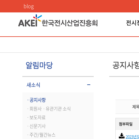
공지사항
blog
전시
공지사
알림마당
새소식
ㆍ공지사항
제
ㆍ회원사ㆍ유관기관 소식
ㆍ보도자료
첨부파일
ㆍ신문기사
ㆍ주간/월간뉴스
2023년