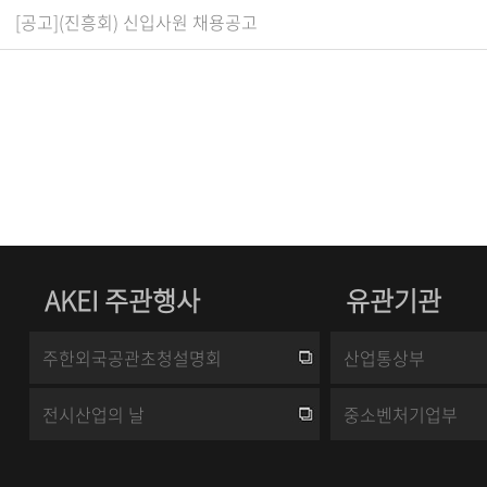
[공고](진흥회) 신입사원 채용공고
AKEI 주관행사
유관기관
주한외국공관초청설명회
산업통상부
전시산업의 날
중소벤처기업부