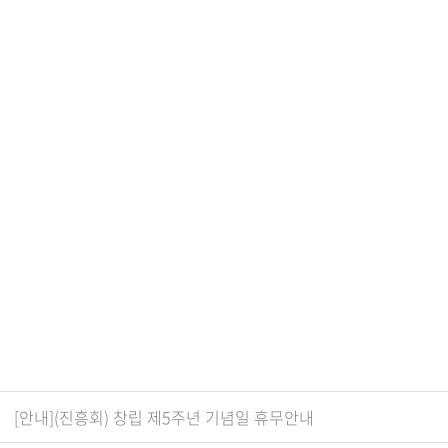
[안내](진흥회) 창립 제5주년 기념일 휴무안내