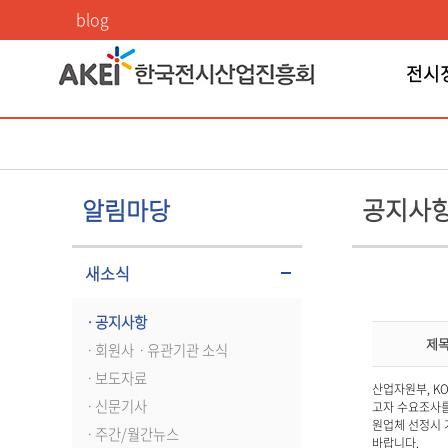
공지사항
blog
전시
공지사
알림마당
새소식
ㆍ공지사항
제
ㆍ회원사ㆍ유관기관 소식
ㆍ보도자료
산업자원부, K
ㆍ신문기사
고자 수요조사를
원업체 선정시 가
ㆍ주간/월간뉴스
바랍니다.