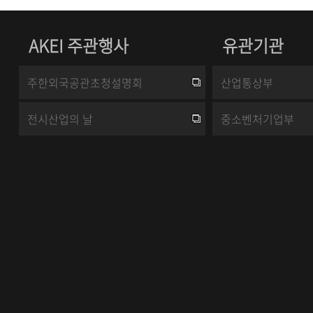
AKEI 주관행사
유관기관
주한외국공관초청설명회
산업통상부
전시산업의 날
중소벤처기업부