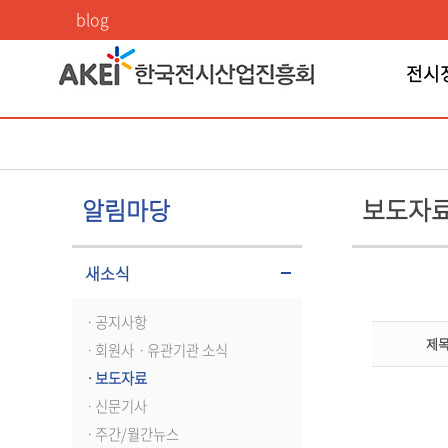
보도자료
blog
전시
보도자
알림마당
새소식
ㆍ공지사항
제
ㆍ회원사ㆍ유관기관 소식
ㆍ보도자료
ㆍ신문기사
ㆍ주간/월간뉴스