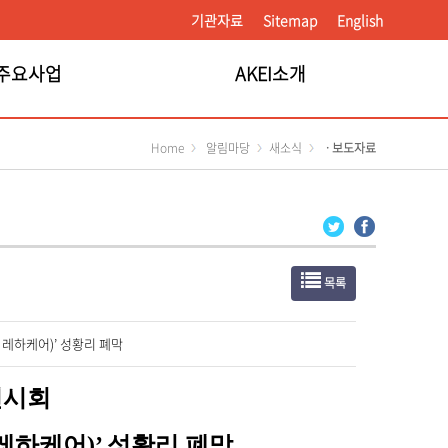
기관자료
Sitemap
English
주요사업
AKEI소개
Home
알림마당
새소식
ㆍ보도자료
목록
프 레하케어)’ 성황리 폐막
전시회
 레하케어
)’
성황리 폐막