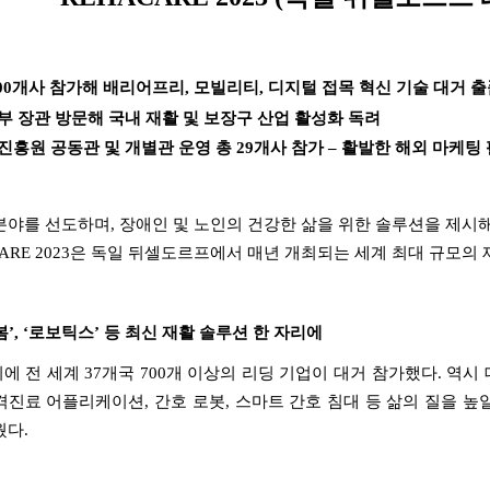
00
개사 참가해 배리어프리
,
모빌리티
,
디지털 접목 혁신 기술 대거 
 장관 방문해 국내 재활 및 보장구 산업 활성화 독려
진흥원 공동관 및 개별관 운영 총
29
개사 참가
–
활발한 해외 마케팅
분야를 선도하며
,
장애인 및 노인의 건강한 삶을 위한 솔루션을 제시
ARE 2023
은 독일 뒤셀도르프에서 매년 개최되는 세계 최대 규모의
봄
’, ‘
로보틱스
’
등 최신 재활 솔루션 한 자리에
회에 전 세계
37
개국
700
개 이상의 리딩 기업이 대거 참가했다
.
역시 
격진료 어플리케이션
,
간호 로봇
,
스마트 간호 침대 등 삶의 질을 
웠다
.