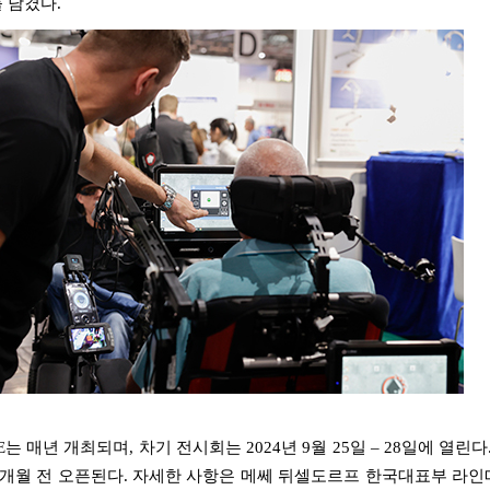
를 남겼다
.
E
는 매년 개최되며
,
차기 전시회는
2024
년
9
월
25
일
– 28
일에 열린다
개월 전 오픈된다
.
자세한 사항은 메쎄 뒤셀도르프 한국대표부 라인