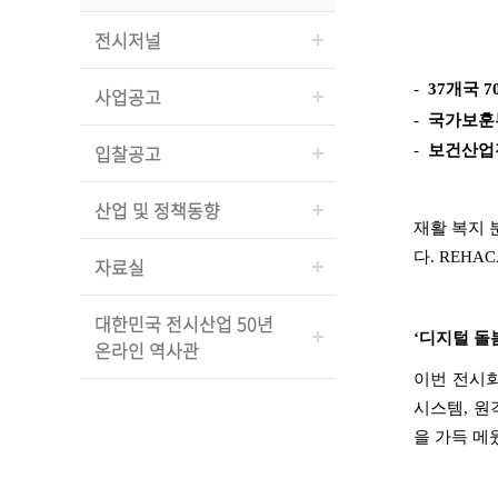
전시저널
-
37
개국
7
사업공고
-
국가보훈부
입찰공고
-
보건산업
산업 및 정책동향
재활 복지 
다
. REHAC
자료실
대한민국 전시산업 50년
‘
디지털 돌
온라인 역사관
이번 전시
시스템
,
원
을 가득 메