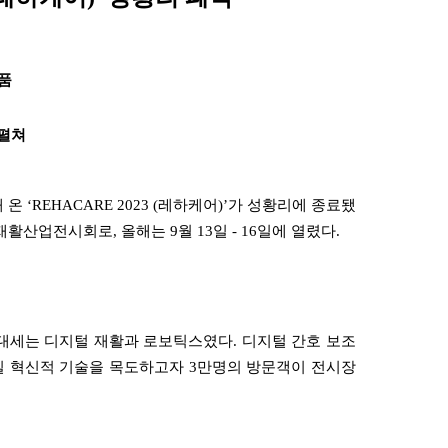
출품
 펼쳐
해 온
‘REHACARE 2023 (
레하케어
)’
가 성황리에 종료됐
 재활산업전시회로
,
올해는
9
월
13
일
- 16
일에 열렸다
.
대세는 디지털 재활과 로보틱스였다
.
디지털 간호 보조
높일 혁신적 기술을 목도하고자
3
만명의 방문객이 전시장