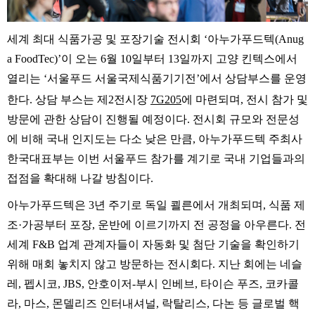
세계
최대
식품가공
및
포장기술
전시회
‘
아누가푸드텍
(Anug
a FoodTec)’
이
오는
6
월
10
일부터
13
일까지
고양
킨텍스에서
열리는
‘
서울푸드
서울국제식품기기전
’
에서
상담부스를
운영
한다
.
상담
부스는
제
2
전시장
7G205
에
마련되며
,
전시
참가
및
방문에
관한
상담이
진행될
예정이다
.
전시회
규모와
전문성
에
비해
국내
인지도는
다소
낮은
만큼
,
아누가푸드텍
주최사
한국대표부는
이번
서울푸드
참가를
계기로
국내
기업들과의
접점을
확대해
나갈
방침이다
.
아누가푸드텍은
3
년
주기로
독일
쾰른에서
개최되며
,
식품
제
조
·
가공부터
포장
,
운반에
이르기까지
전
공정을
아우른다
.
전
세계
F&B
업계
관계자들이
자동화
및
첨단
기술을
확인하기
위해
매회
놓치지
않고
방문하는
전시회다
.
지난
회에는
네슬
레
,
펩시코
, JBS,
안호이저
-
부시
인베브
,
타이슨
푸즈
,
코카콜
라
,
마스
,
몬델리즈
인터내셔널
,
락탈리스
,
다논
등
글로벌
핵