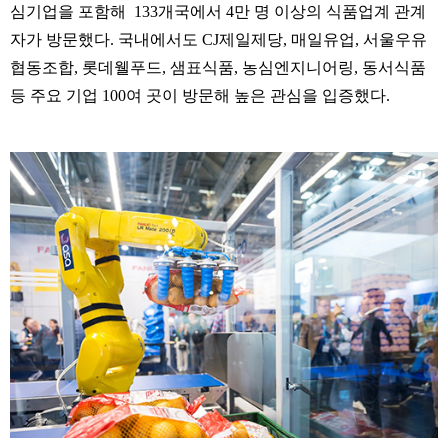
심기업을
포함해
133
개국에서
4
만
명
이상의
식품업계
관계
자가
방문했다
.
국내에서도
CJ
제일제당
,
매일유업
,
서울우유
협동조합
,
롯데웰푸드
,
샘표식품
,
농심엔지니어링
,
동서식품
등
주요
기업
100
여
곳이
방문해
높은
관심을
입증했다
.