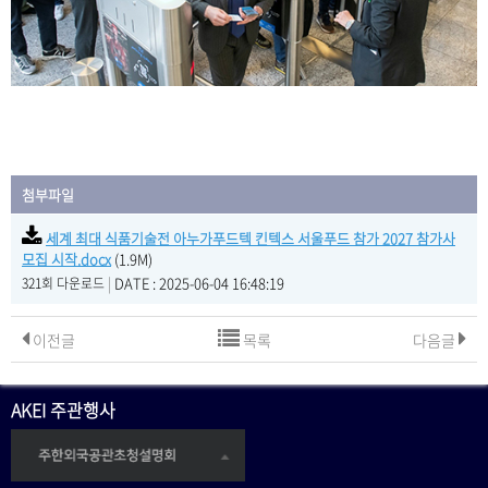
첨부파일
세계 최대 식품기술전 아누가푸드텍 킨텍스 서울푸드 참가 2027 참가사
모집 시작.docx
(1.9M)
|
DATE : 2025-06-04 16:48:19
321회 다운로드
이전글
목록
다음글
AKEI 주관행사