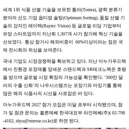
세계
1
위
식품
선별
기술을
보유한
톰라
(Tomra),
광학
분류기
분야의
선도
기업
옵티멈
솔팅
(Optimum Sorting),
품질
선별
기
술의
강자인
레이텍
(Raytec Vision)
등
글로벌
리딩
기업부터
유망
스타트업까지
지난회
1,307
개
사가
참가해
혁신
기술을
선보였다
.
통상
참가사
해외비중이
60%
이상이라는
점은
국
제
전시회의
위상을
보여준다
.
국내
기업도
시장경쟁력을
확보하고
있다
.
지난
아누가푸드텍
에서
친환경
포장재를
앞세운
스탠드팩과
SR
테크노팩은
호평
을
받으며
글로벌
시장
확장의
가능성을
확인했다
. ‘300
만
달
러의
수출
신화
’
의
나우시스템즈는
포장기와
마킹기를
통해
많은
해외
식품사의
시선을
사로잡은
바
있다
.
아누가푸드텍
2027
참가
모집은
이달
초부터
시작됐으며
,
참
가
및
참관
문의는
쾰른메쎄
한국대표부
라인메쎄
(
주
)( 02-798
-4102, shyu@rmesse.co.kr)
로
하면
된다
.