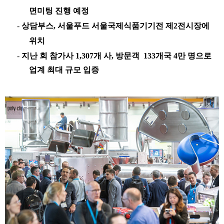
면미팅
진행
예정
-
상담부스
,
서울푸드
서울국제식품기기전
제
2
전시장에
위치
-
지난
회
참가사
1,307
개
사
,
방문객
133
개국
4
만
명으로
업계
최대
규모
입증