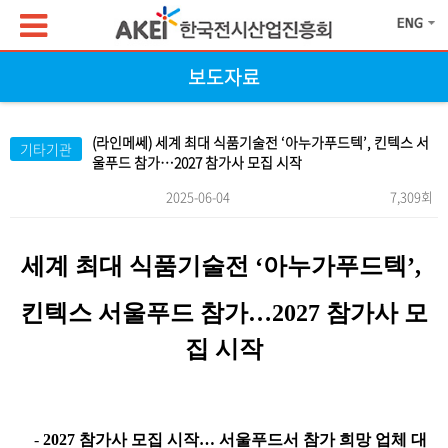
보도자료
(라인메쎄) 세계 최대 식품기술전 ‘아누가푸드텍’, 킨텍스 서
기타기관
울푸드 참가…2027 참가사 모집 시작
2025-06-04
7,309회
본문
세계
최대
식품기술전
‘
아누가푸드텍
’,
킨텍스
서울푸드
참가
…2027
참가사
모
집
시작
-
2027
참가사
모집
시작
…
서울푸드서
참가
희망
업체
대