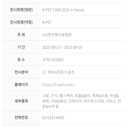
전시회명(영문)
K-PET FAIR 2025 in Seoul
전시회명(약칭)
K-PET
주 최
(사)한국펫사료협회
기 간
2025-08-13 ~ 2025-08-16
장 소
코엑스(COEX)
전시분야
17. 레저/관광/스포츠
홈페이지
https://k-pet.co.kr/
사료, 간식, 헬스케어, 외출&놀이, 목욕&미용, 위생&
세부품목
배변, 리빙&패션, 인테리어, 라이프스타일, 서비스, 언
론&서적 등
전화번호
02-6121-6425