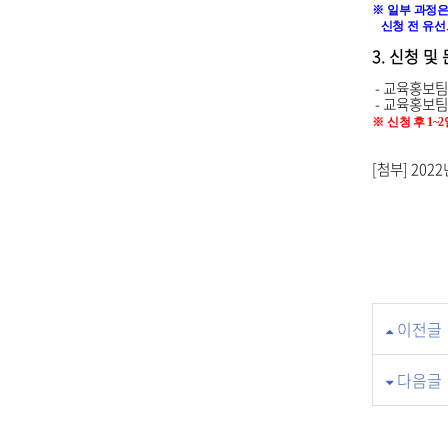
※
일부 과정은
신청 전 유선
3. 신청 및
- 교육홍보팀 한
- 교육홍보팀 김
※
신청
후
1~2
[첨부] 202
이전글
다음글