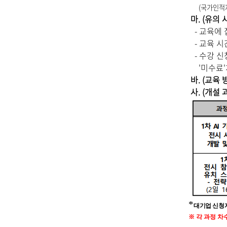
(국가인적
마
. (유의 
- 교육에
- 교육 시
- 수강 신
'미수료'처
바
. (교육
사
. (개설
*
대기업 신청
※
각 과정 차