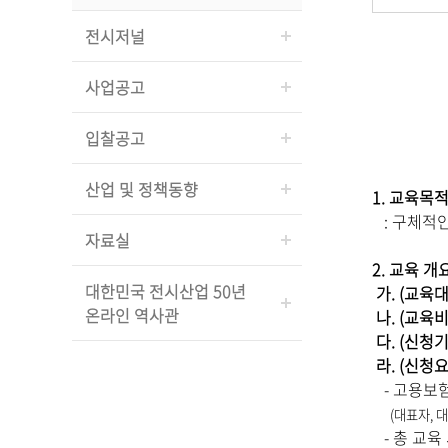
전시저널
사업공고
입찰공고
산업 및 정책동향
1. 교육목
: 구체적인
자료실
2. 교육 개
대한민국 전시산업 50년
가. (교육
온라인 역사관
나. (교육
다
. (신청
라
. (신청
- 고용보험
(대표자, 대
- 총 교육