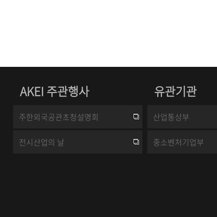
AKEI 주관행사
유관기관
주한외국공관초청설명회
산업통상부
전시산업의 날
중소벤처기업부