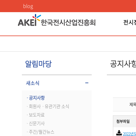
공지사항
blog
전시
공지사
알림마당
새소식
ㆍ공지사항
제
ㆍ회원사ㆍ유관기관 소식
ㆍ보도자료
첨부파일
ㆍ신문기사
ㆍ주간/월간뉴스
2022년