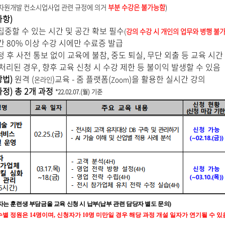
자원개발 컨소시업사업 관련 규정에 의거
부분 수강은 불가능함
)
사항)
 집중할 수 있는 시간 및 공간 확보 필수
(
강의 수강 시
개인의 업무와 병행 불
간 80% 이상 수강 시에만 수료증 발급
청 후 사전 통보 없이 교육에 불참, 중도 퇴실, 무단 외출 등 교육 시간
리된 경우, 향후 교육 신청 시 수강 제한 등 불이익 발생할 수 있음
 방법)
​원격 (
)교육 - 줌 플랫폼(
)을 활용한 실시간 강의
온라인
Zoom
 과정) 총 2개 과정
*22.02.07.(월) 기준
자는 훈련생 부담금
을 교육 신청 시 납부
(
납부 관련 담당자 별도 문의
)
수별 정원은
14
명이며
,
신청자가
10
명 미만일 경우 해당 과정 개설 일자가 연기될 수 있