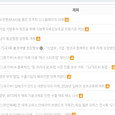
제목
AI전환(M.AX)을 품은 초격차 디스플레이의 미래
기업 지방투자 촉진을 위해 지방투자촉진보조금 지원기준 개선
남미 통상협정 공청회 개최
『5극3특 全권역별 현장행보 ➏』“산업부, 기업·청년과 함께하는 제주 미래 성장방안
]
(중기부) K-방산 미래 이끌 ‘혁신 스타트업’ 찾는다
]
(과기부) K-블록체인, ‘팀 코리아’로 유럽 시장 진출 성과 거둬 「GITEX AI 유럽…
정부 부처 협업, 수출기업의 해외인증 장벽 허문다
]
(과기부) 딥테크가 만드는 대한민국의 미래, 2026년 딥테크 성과교류회 개최
정부, WTO에서 해외 기술규제로 인한 수출 애로 해소 나서
]
(라인메쎄) 전 세계 오피스 인테리어 브랜드의 각축전, 독일 쾰른 오피스 전시회 ‘오
나노와 AI가 만드는 미래, 「나노코리아 2026」 개최