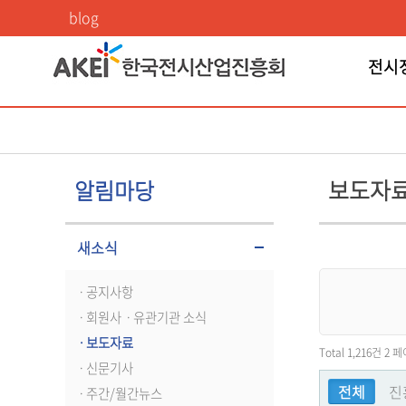
보도자료
blog
전시
보도자
알림마당
새소식
ㆍ공지사항
ㆍ회원사ㆍ유관기관 소식
ㆍ보도자료
Total 1,216건
2 
ㆍ신문기사
전체
진
ㆍ주간/월간뉴스