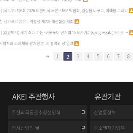
]
(국토부) 제6회 2026 대한민국 드론·UAM 박람회, 일상을 바꾸고, 미래를 그리다
한-싱가포르 자유무역협정 제2차 개선협상 개최
]
(라인메쎄) 세계 최대 가든·아웃도어 전시회 ‘스포가가파(spoga+gafa) 2026’ …
K-컬처와 소비재를 연계한 한-베 협력의 장 열려
다음
맨끝
1
3
4
5
6
7
8
2
AKEI 주관행사
유관기관
주한외국공관초청설명회
산업통상부
전시산업의 날
중소벤처기업부