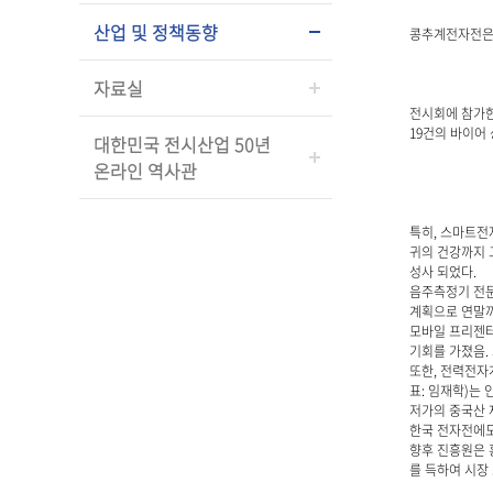
산업 및 정책동향
콩추계전자전은 
자료실
전시회에 참가한 
19건의 바이어
대한민국 전시산업 50년
온라인 역사관
특히, 스마트전
귀의 건강까지 
성사 되었다.
음주측정기 전문
계획으로 연말까
모바일 프리젠터
기회를 가졌음.
또한, 전력전자
표: 임재학)는
저가의 중국산 
한국 전자전에도
향후 진흥원은 
를 득하여 시장