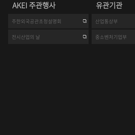
AKEI 주관행사
유관기관
주한외국공관초청설명회
산업통상부
전시산업의 날
중소벤처기업부