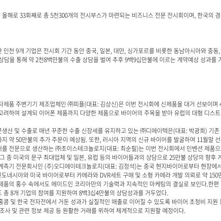
올해로 33회째로 총 5천300개의 전시부스가 마련되는 비즈니스 전문 전시회이며, 한국의 경
인천 9개 기업은 전시회 기간 동안 중국, 일본, 대만, 싱가포르를 비롯한 동남아시아와 중동, 
 상담을 통해 약 2천8백만불의 수출 상담을 벌여 추후 9백9십만불에 이르는 계약예상 성과를 
자제품 주변기기 제조업체인 ㈜피플(대표: 김상신)은 이번 전시회에 신제품을 대거 선보이며 4
고려하여 설계되 이어폰 제품까지 다양한 제품으로 바이어의 주목을 받아 유럽의 대형 디스트
생산 및 수출로 매년 꾸준한 수출 신장세를 유지하고 있는 ㈜디에이텍은(대표: 박광희) 기존 바
지 약 50만불의 추가 주문이 예상됨. 또한, 러시아 지역의 신규 바이어를 발굴하여 11월말 
를 전문으로 생산하는 ㈜초이스테크놀로지(대표: 최순필)는 이번 전시회에서 인벤션 제품으
 그 중 미국의 문구 최대업체 및 일본, 유럽 등의 바이어들과의 상담으로 25만불 상당의 향후 
계측기 전문회사인 (주)오디에이테크놀로지(대표: 김정석)는 중국 현지바이어로부터 현장에서
 인도네시아와 미국 바이어로부터 카메라와 DVR세트 구매 및 소형 카메라 개발 의뢰로 약 15
제품의 홍수 속에서도 메이드인 코리아만의 기술력과 지속적인 마케팅의 결실로 보인다.한편 
 총 8개 기업의 참여를 지원하여 8백3십4만불의 상담성과를 거두었다.
홍콩 및 한국 전자전에서 거둔 성과가 실질적인 매출로 이어질 수 있도록 바이어 초청비 지원 
 조사 및 관련 정보 제공 등 원활한 거래를 위하여 체계적으로 지원할 예정이다.