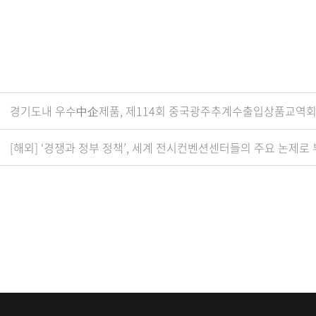
경기도내 우수中企제품, 제114회 중국광주추계수출입상품교역회
[해외] ‘경쟁과 정부 정책’, 세계 전시컨벤션센터들의 주요 논제로